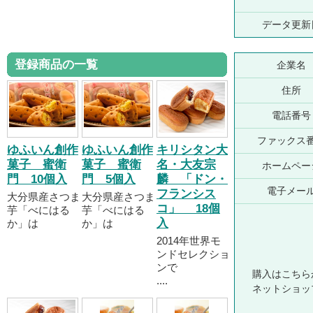
データ更新
登録商品の一覧
企業名
住所
電話番号
ファックス
ゆふいん創作
ゆふいん創作
キリシタン大
菓子 蜜衛
菓子 蜜衛
名・大友宗
ホームペー
門 10個入
門 5個入
麟 「ドン・
電子メー
フランシス
大分県産さつま
大分県産さつま
コ」 18個
芋「べにはる
芋「べにはる
入
か」は
か」は
2014年世界モ
ンドセレクショ
ンで
購入はこちら
....
ネットショッ