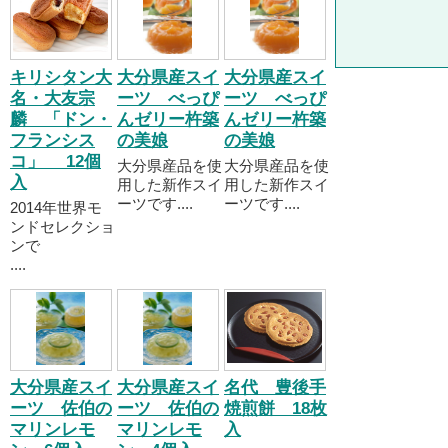
キリシタン大
大分県産スイ
大分県産スイ
名・大友宗
ーツ べっぴ
ーツ べっぴ
麟 「ドン・
んゼリー杵築
んゼリー杵築
フランシス
の美娘
の美娘
コ」 12個
大分県産品を使
大分県産品を使
入
用した新作スイ
用した新作スイ
ーツです....
ーツです....
2014年世界モ
ンドセレクショ
ンで
....
大分県産スイ
大分県産スイ
名代 豊後手
ーツ 佐伯の
ーツ 佐伯の
焼煎餅 18枚
マリンレモ
マリンレモ
入