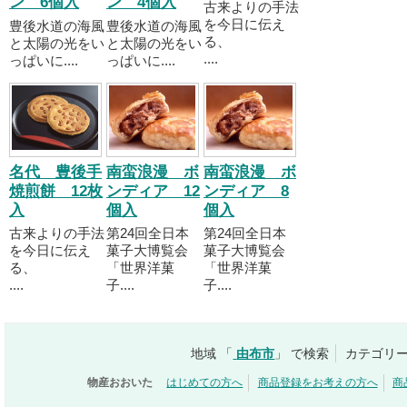
ン 6個入
ン 4個入
古来よりの手法
を今日に伝え
豊後水道の海風
豊後水道の海風
る、
と太陽の光をい
と太陽の光をい
....
っぱいに....
っぱいに....
名代 豊後手
南蛮浪漫 ボ
南蛮浪漫 ボ
焼煎餅 12枚
ンディア 12
ンディア 8
入
個入
個入
古来よりの手法
第24回全日本
第24回全日本
を今日に伝え
菓子大博覧会
菓子大博覧会
る、
「世界洋菓
「世界洋菓
....
子....
子....
地域 「
由布市
」 で検索
カテゴリー
物産おおいた
はじめての方へ
商品登録をお考えの方へ
商