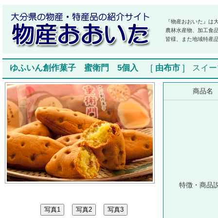
『物産おおいた』は
農林水産物、加工食
皆様、また地域特産
ゆふいん創作菓子 蜜衛門 5個入
[
由布市
]
スイー
商品名
特徴・商品