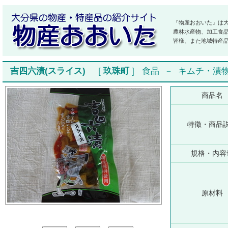
『物産おおいた』は
農林水産物、加工食
皆様、また地域特産
吉四六漬(スライス)
[
玖珠町
]
食品
－
キムチ・漬
商品名
特徴・商品
規格・内容
原材料