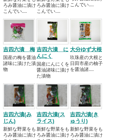
こんでい....
ろみ醤油に漬け
ろみ醤油に漬け
こんでい....
こんでい....
吉四六漬 梅
吉四六漬 に
大分ゆず大根
んにく
国産の梅を醤油
玖珠産の大根と
諸味に漬けた漬
日田市産の柚子
国産にんにくを
物
を醤油諸....
醤油諸味に漬け
た漬物
吉四六漬(み
吉四六漬(ス
吉四六漬(き
じん)
ライス)
ゅうり)
新鮮な野菜をも
新鮮な野菜をも
新鮮な野菜をも
ろみ醤油に漬け
ろみ醤油に漬け
ろみ醤油に漬け