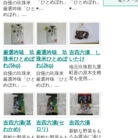
電子メー
「ひとめぼれ」
「ひとめぼれ」
自慢の玖珠米
●....
●....
厳選吟味「ひと
めぼれ」....
厳選吟味 玖
厳選吟味 玖
吉四六漬 し
珠米ひとめぼ
珠米ひとめぼ
いたけ
れ(5kg)
れ(2kg)
地元玖珠郡九重
町産の原木生椎
自慢の玖珠米
自慢の玖珠米
茸を使用....
厳選吟味「ひと
厳選吟味「ひと
めぼれ」....
めぼれ」....
吉四六漬(茎
吉四六漬(セ
吉四六漬
わかめ)
ロリ)
新鮮な野菜をも
ろみ醤油に漬け
新鮮な野菜をも
新鮮な野菜をも