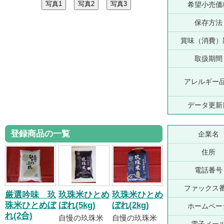
希望小売価
保存方法
賞味（消費）
取扱期間
アレルギー
データ更新
登録商品の一覧
企業名
住所
電話番号
ファックス
厳選吟味 玖
玖珠米ひとめ
玖珠米ひとめ
珠米ひとめぼ
ぼれ(5kg)
ぼれ(2kg)
ホームペー
れ(2合)
自慢の玖珠米
自慢の玖珠米