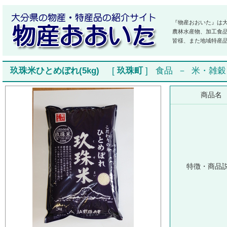
『物産おおいた』は
農林水産物、加工食
皆様、また地域特産
玖珠米ひとめぼれ(5kg)
[
玖珠町
]
食品
－
米・雑穀
商品名
特徴・商品