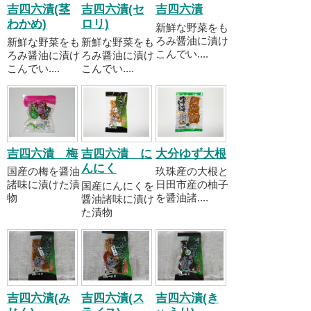
吉四六漬(茎
吉四六漬(セ
吉四六漬
わかめ)
ロリ)
新鮮な野菜をも
ろみ醤油に漬け
新鮮な野菜をも
新鮮な野菜をも
こんでい....
ろみ醤油に漬け
ろみ醤油に漬け
こんでい....
こんでい....
吉四六漬 梅
吉四六漬 に
大分ゆず大根
んにく
国産の梅を醤油
玖珠産の大根と
諸味に漬けた漬
日田市産の柚子
国産にんにくを
物
を醤油諸....
醤油諸味に漬け
た漬物
吉四六漬(み
吉四六漬(ス
吉四六漬(き