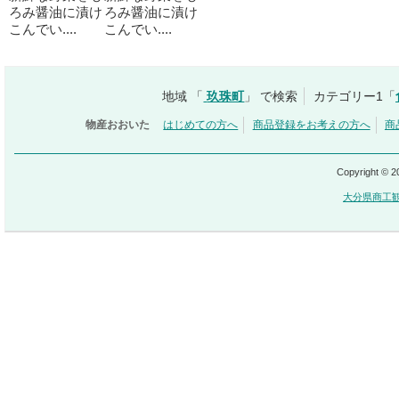
ろみ醤油に漬け
ろみ醤油に漬け
こんでい....
こんでい....
地域 「
玖珠町
」 で検索
カテゴリー1「
物産おおいた
はじめての方へ
商品登録をお考えの方へ
商
Copyright © 
大分県商工