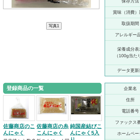
保存方法
賞味（消費）
取扱期間
アレルギー
栄養成分表
（100g当た
データ更新
登録商品の一覧
企業名
住所
電話番号
ファックス
佐藤商店のこ
佐藤商店の糸
純国産結びこ
んにゃく
こんにゃく
んにゃく5入
ホームペー
り