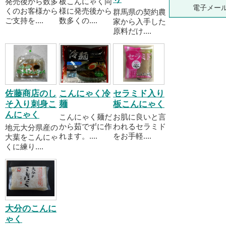
発売後から数多
板こんにゃく同
電子メー
くのお客様から
様に発売後から
群馬県の契約農
ご支持を....
数多くの....
家から入手した
原料だけ....
佐藤商店のし
こんにゃく冷
セラミド入り
そ入り刺身こ
麺
板こんにゃく
んにゃく
こんにゃく麺だ
お肌に良いと言
から茹でずに作
われるセラミド
地元大分県産の
れます。....
をお手軽....
大葉をこんにゃ
くに練り....
大分のこんに
ゃく