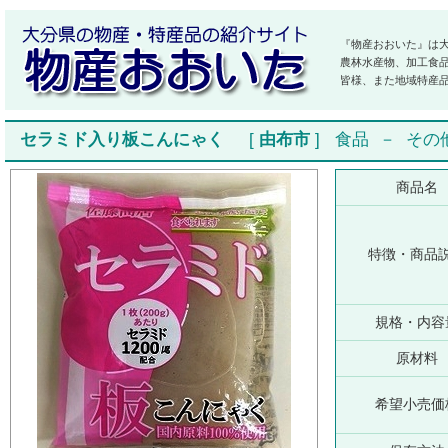
『物産おおいた』は
農林水産物、加工食
皆様、また地域特産
セラミド入り板こんにゃく
[
由布市
]
食品
－
その
商品名
特徴・商品
規格・内容
原材料
希望小売価