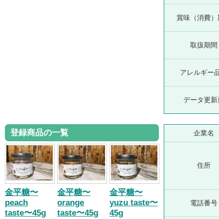
賞味（消費）
取扱期間
アレルギー
データ更新
登録商品の一覧
企業名
住所
金平糖〜
金平糖〜
金平糖〜
peach
orange
yuzu taste〜
電話番号
taste〜45g
taste〜45g
45g