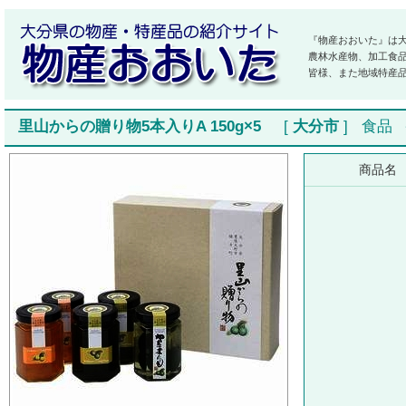
『物産おおいた』は
農林水産物、加工食
皆様、また地域特産
里山からの贈り物5本入りA 150g×5
[
大分市
]
食品
商品名