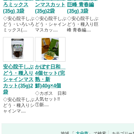
ろミックス
ンマスカット
巨峰 青春編
(35g) 3袋
(35g)2袋
(35g) 3袋
◇安心院干しぶ
◇安心院干しぶ
◇安心院干しぶ
どう・いろいろ
どう・シャイン
どう・種入り巨
ミックス(....
マスカッ....
峰 青春編....
安心院干しぶ
かぼす日和
どう・種入り
4個セット(完
シャインマス
熟・新
カット(35g)2
鮮)40g×4個
袋
◇カボス 日和
人気セット!!
◇安心院干しぶ
①新....
どう・種入りシ
ャインマ....
地域 「
大分市
」 で検索
カテゴリー