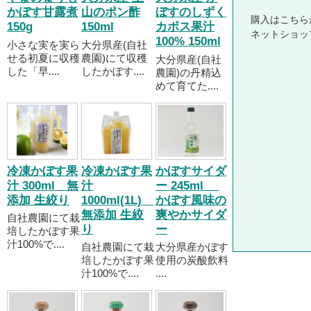
かぼす甘露煮
山のポン酢
ぼすのしずく
購入はこちら
150g
150ml
カボス果汁
ネットショッ
100% 150ml
小さな実を実ら
大分県産(自社
せる初夏に収穫
農園)にて収穫
大分県産(自社
した「早....
したかぼす....
農園)の丹精込
めて育てた....
冷凍かぼす果
冷凍かぼす果
かぼすサイダ
汁 300ml 無
汁
ー 245ml
添加 生絞り
1000ml(1L)
かぼす風味の
無添加 生絞
爽やかサイダ
自社農園にて栽
り
ー
培したかぼす果
汁100%で....
自社農園にて栽
大分県産かぼす
培したかぼす果
使用の炭酸飲料
汁100%で....
....