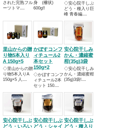
された完熟フル
身 (柵状)
◇安心院干しぶ
ーツトマ....
600g!!
どう・種入り巨
峰 青春編....
里山からの贈
かぼすコンフ
安心院干しみ
り物5本入り
ィチュール2
かん・濃縮蜜
A 150g×5
本セット
柑(35g)3袋
150g×2
◇里山からの贈
◇安心院干しみ
り物5本入りA
かん・濃縮蜜柑
◇かぼすコンフ
150g×5 人....
(35g)3袋!....
ィチュール2本
セット 150....
安心院干しぶ
安心院干しぶ
安心院干しぶ
どう・いろい
どう・シャイ
どう・種入り