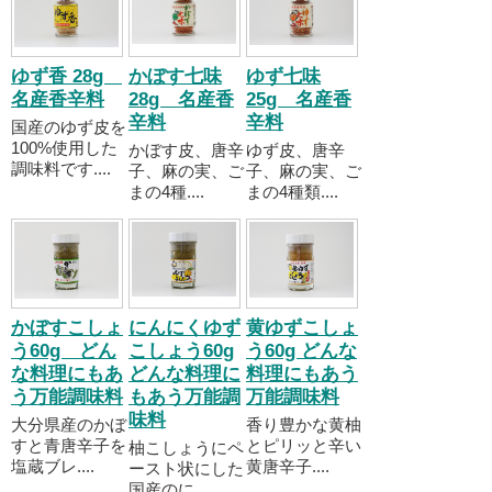
ゆず香 28g
かぼす七味
ゆず七味
名産香辛料
28g 名産香
25g 名産香
辛料
辛料
国産のゆず皮を
100%使用した
かぼす皮、唐辛
ゆず皮、唐辛
調味料です....
子、麻の実、ご
子、麻の実、ご
まの4種....
まの4種類....
かぼすこしょ
にんにくゆず
黄ゆずこしょ
う60g どん
こしょう60g
う60g どんな
な料理にもあ
どんな料理に
料理にもあう
う万能調味料
もあう万能調
万能調味料
味料
大分県産のかぼ
香り豊かな黄柚
すと青唐辛子を
とピリッと辛い
柚こしょうにペ
塩蔵ブレ....
黄唐辛子....
ースト状にした
国産のに....