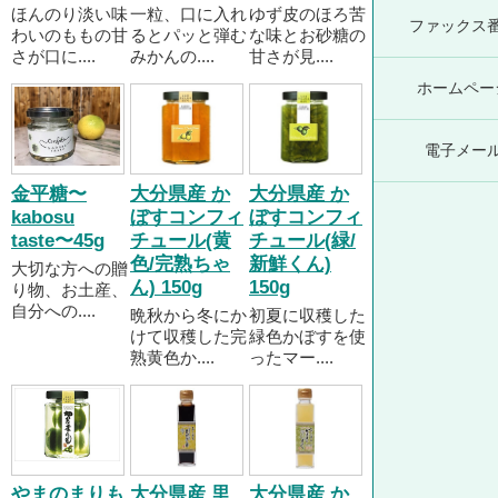
ほんのり淡い味
一粒、口に入れ
ゆず皮のほろ苦
ファックス
わいのももの甘
るとパッと弾む
な味とお砂糖の
さが口に....
みかんの....
甘さが見....
ホームペー
電子メー
金平糖〜
大分県産 か
大分県産 か
kabosu
ぼすコンフィ
ぼすコンフィ
taste〜45g
チュール(黄
チュール(緑/
色/完熟ちゃ
新鮮くん)
大切な方への贈
ん) 150g
150g
り物、お土産、
自分への....
晩秋から冬にか
初夏に収穫した
けて収穫した完
緑色かぼすを使
熟黄色か....
ったマー....
やまのまりも
大分県産 里
大分県産 か