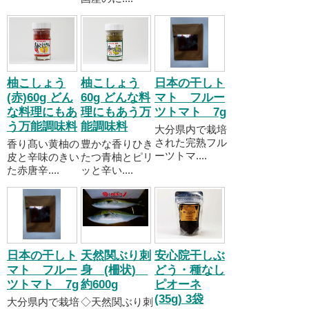
柚こしょう
柚こしょう
日本の干しト
(赤)60g どん
60g どんな料
マト フルー
な料理にもあ
理にもあう万
ツトマト 7g
う万能調味料
能調味料
大分県内で栽培
された完熟フル
香り髙い黄柚の
豊かな香りひき
ーツトマ....
皮と辛味のきい
たつ青柚とピリ
た赤唐辛....
ッと辛い....
日本の干しト
天然関ぶり刺
安心院干しぶ
マト フルー
身 (柵状)
どう・種なし
ツトマト 7g
約600g
ピオーネ
(35g) 3袋
大分県内で栽培
◇天然関ぶり刺