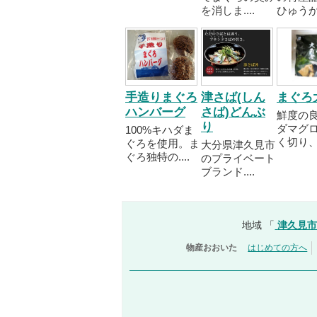
を消しま....
ひゅうが..
手造りまぐろ
津さば(しん
まぐろ
ハンバーグ
さば)どんぶ
鮮度の
り
ダマグ
100%キハダま
く切り、..
ぐろを使用。ま
大分県津久見市
ぐろ独特の....
のプライベート
ブランド....
地域 「
津久見
物産おおいた
はじめての方へ