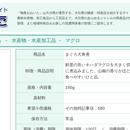
『物産おおいた』は大分県が運営する、大分県の物産・特産品を紹介するサイ
農林水産物、加工食品から工芸品まで、大分県のあらゆるジャンルの県産品の
皆様、また地域特産品をお探しの流通関係者の皆様にご提供します。
品
－
水産物・水産加工品
－
マグロ
商品名
まぐろ大角煮
鮮度の良いキハダマグロを大きく
特徴・商品説明
に煮込みました。山椒の香りがほ
食べやすいひと品。
規格・内容量
150g
原材料
希望小売価格
その他特記事項：580
保存方法
常温
賞味（消費）期限
賞味期限：120日 ／ 消費期限