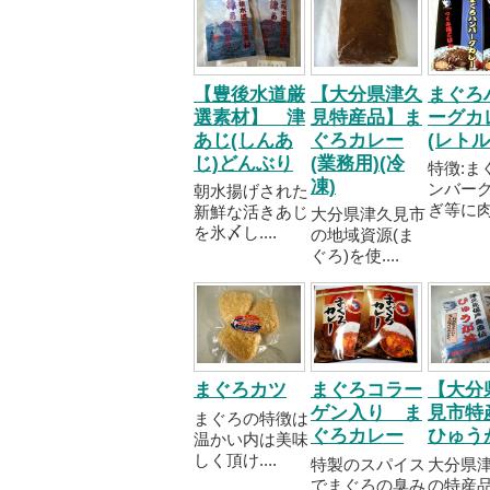
【豊後水道厳
【大分県津久
まぐろ
選素材】 津
見特産品】ま
ーグカ
あじ(しんあ
ぐろカレー
(レトル
じ)どんぶり
(業務用)(冷
特徴:ま
凍)
ンバー
朝水揚げされた
ぎ等に肉..
新鮮な活きあじ
大分県津久見市
を氷〆し....
の地域資源(ま
ぐろ)を使....
まぐろカツ
まぐろコラー
【大分
ゲン入り ま
見市特
まぐろの特徴は
ぐろカレー
ひゅう
温かい内は美味
しく頂け....
特製のスパイス
大分県
でまぐろの臭み
の特産