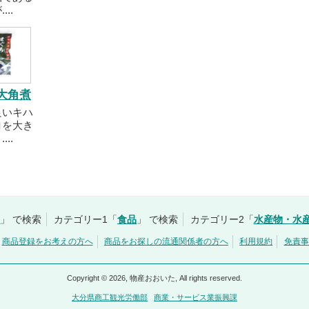
..
大角煮
良いキハ
ロを大き
..
市
」 で検索
カテゴリー1「
食品
」 で検索
カテゴリー2「
水産物・水
商品登録をお考えの方へ
商品をお探しの流通関係者の方へ
利用規約
免責事
Copyright © 2026, 物産おおいた, All rights reserved.
大分県商工観光労働部
商業・サービス業振興課