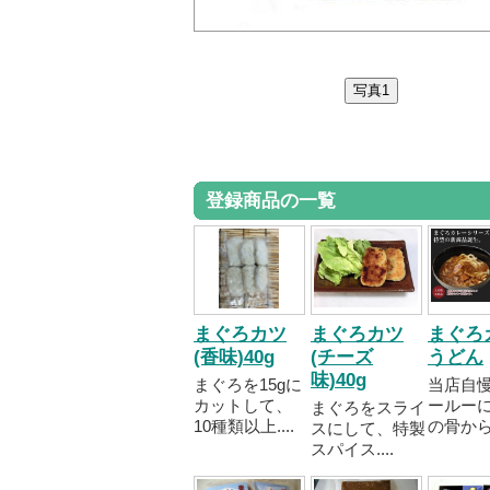
登録商品の一覧
まぐろカツ
まぐろカツ
まぐろ
(香味)40g
(チーズ
うどん
味)40g
まぐろを15gに
当店自
カットして、
ールー
まぐろをスライ
10種類以上....
の骨から..
スにして、特製
スパイス....