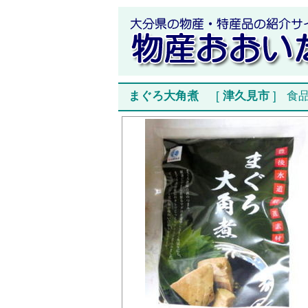
まぐろ大角煮
[
津久見市
]
食