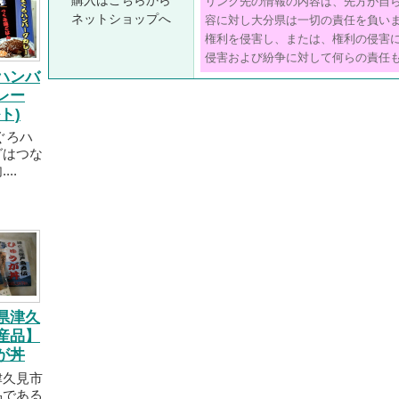
購入はこちらから
リンク先の情報の内容は、先方が自
ネットショップへ
容に対し大分県は一切の責任を負い
権利を侵害し、または、権利の侵害
侵害および紛争に対して何らの責任
ハンバ
レー
ト)
ぐろハ
グはつな
..
県津久
産品】
が丼
津久見市
品である