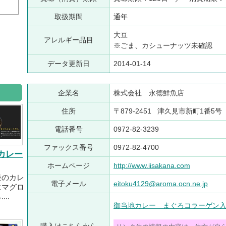
取扱期間
通年
大豆
アレルギー品目
※ごま、カシューナッツ未確認
データ更新日
2014-01-14
企業名
株式会社 永徳鮮魚店
住所
〒879-2451 津久見市新町1番5号
電話番号
0972-82-3239
ファックス番号
0972-82-4700
カレー
ホームページ
http://www.iisakana.com
慢のカレ
電子メール
eitoku4129@aroma.ocn.ne.jp
にマグロ
..
御当地カレー まぐろコラーゲン