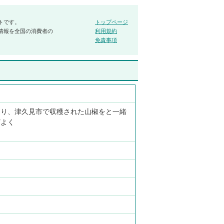
トです。
トップページ
情報を全国の消費者の
利用規約
免責事項
切り、津久見市で収穫された山椒をと一緒
どよく
：