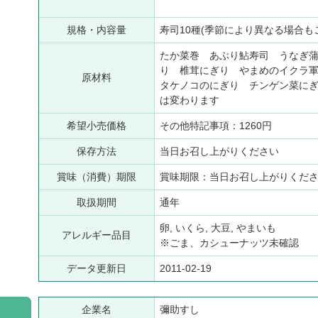
規格・内容量
寿司10種(季節により異なる場合
たか菜巻 あぶり鮎寿司 うなぎ
り 椎茸にぎり やまめのイクラ
原材料
タケノコのにぎり チンゲン菜に
は変わります
希望小売価格
その他特記事項：1260円
保存方法
当日お召し上がりください
賞味（消費）期限
賞味期限：当日お召し上がりくだ
取扱期間
通年
卵, いくら, 大豆, やまいも
アレルギー品目
※ごま、カシューナッツ未確認
データ更新日
2011-02-19
企業名
彌助すし