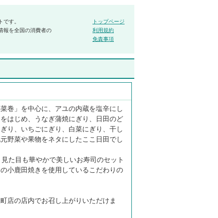
トです。
トップページ
情報を全国の消費者の
利用規約
免責事項
か菜巻」を中心に、アユの内蔵を塩辛にし
司をはじめ、うなぎ蒲焼にぎり、日田のど
にぎり、いちごにぎり、白菜にぎり、干し
地元野菜や果物をネタにしたここ日田でし
、見た目も華やかで美しいお寿司のセット
田の小鹿田焼きを使用しているこだわりの
庄町店の店内でお召し上がりいただけま