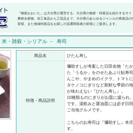
『物産おおいた』は大分県が運営する、大分県の物産・特産品を紹介するサイ
農林水産物、加工食品から工芸品まで、大分県のあらゆるジャンルの県産品の
皆様、また地域特産品をお探しの流通関係者の皆様にご提供します。
－
米・雑穀・シリアル
－
寿司
商品名
ひたん寿し
彌助すしが考案した日田名物「た
た「うるか」をのせたあぶり鮎寿
んこや、やまめのイクラ、トマト
タケノコにぎりなど新鮮な季節の
か味わえない『ひたん寿し』。
10種類ものにぎりがお皿に盛られ
特徴・商品説明
です。湯飲みと醤油皿には必ず日
ご当地グルメです。
こちらのお寿司は『彌助すし』本
す。