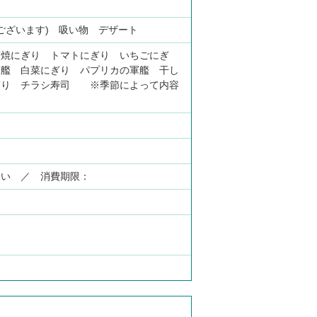
もございます) 吸い物 デザート
蒲焼にぎり トマトにぎり いちごにぎ
軍艦 白菜にぎり パプリカの軍艦 干し
ぎり チラシ寿司 ※季節によって内容
さい ／ 消費期限：