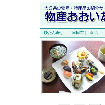
ひたん寿し
[
日田市
]
食品