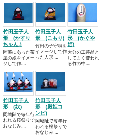
竹田玉子人
竹田玉子人
竹田玉子人
形 (かすり
形 (こもり)
形 (かぐや
ちゃん.)
姫)
竹田の子守唄を
イメージして作
岡藩にあった茶
大分の工芸品と
った人形....
屋の娘をイメー
してよく使われ
ジして作....
る竹の中....
竹田玉子人
竹田玉子人
形 (奴)
形 (殿姫コ
ンビ)
岡城阯で毎年行
われる桜祭りで
岡城阯で毎年行
おなじみ....
われる桜祭りで
おなじみ....