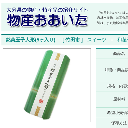
『物産おおいた』は
農林水産物、加工食
皆様、また地域特産
銘菓玉子人形(5ヶ入り)
[
竹田市
]
スイーツ
－
和菓
商品名
特徴・商品
規格・内容
原材料
希望小売価
保存方法