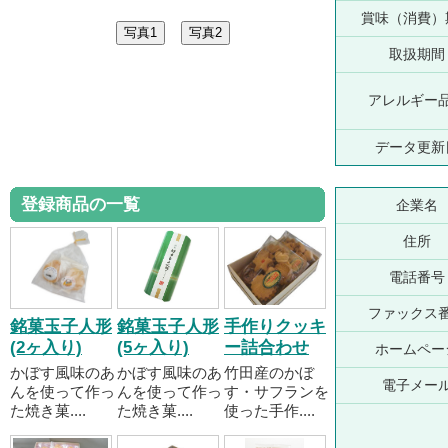
賞味（消費）
取扱期間
アレルギー
データ更新
登録商品の一覧
企業名
住所
電話番号
ファックス
銘菓玉子人形
銘菓玉子人形
手作りクッキ
(2ヶ入り)
(5ヶ入り)
ー詰合わせ
ホームペー
かぼす風味のあ
かぼす風味のあ
竹田産のかぼ
電子メー
んを使って作っ
んを使って作っ
す・サフランを
た焼き菓....
た焼き菓....
使った手作....