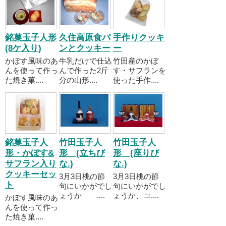
銘菓玉子人形
久住高原食パ
手作りクッキ
(8ケ入り)
ンとクッキー
ー
かぼす風味のあ
牛乳だけで仕込
竹田産のかぼ
んを使って作っ
んで作った2斤
す・サフランを
た焼き菓....
分の山形....
使った手作....
銘菓玉子人
竹田玉子人
竹田玉子人
形・かぼす&
形 (立ちび
形 (座りび
サフラン入り
な.)
な.)
クッキーセッ
3月3日桃の節
3月3日桃の節
ト
句にいかがでし
句にいかがでし
ょうか ....
ょうか、コ....
かぼす風味のあ
んを使って作っ
た焼き菓....