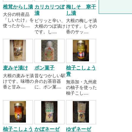
椎茸からし漬
カリカリつぼ
梅しそ 寒干
漬
し漬
大分の特産品
「しいたけ」を
ピリッと辛い、
大根の梅しそ漬
使ったから....
大根のつぼ漬け
けです。しその
です。し....
香のサッ....
麦みそ漬け
ポン菓子
柚子こしょう
青
大根の麦みそ漬
昔なつかしい駅
けです。味噌の
弁のお茶容器
無添加・九州産
香と甘み....
に、ポン菓....
の柚子を使った
柚子こし....
柚子こしょう
かぼネーゼ
ゆずネーゼ