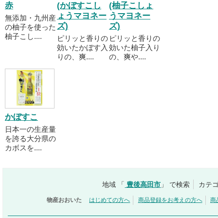
赤
(かぼすこし
(柚子こしょ
ょうマヨネー
うマヨネー
無添加・九州産
ズ)
ズ)
の柚子を使った
柚子こし....
ピリッと香りの
ピリッと香りの
効いたかぼす入
効いた柚子入り
りの、爽....
の、爽や....
かぼすこ
日本一の生産量
を誇る大分県の
カボスを....
地域 「
豊後高田市
」 で検索
カテゴ
物産おおいた
はじめての方へ
商品登録をお考えの方へ
商