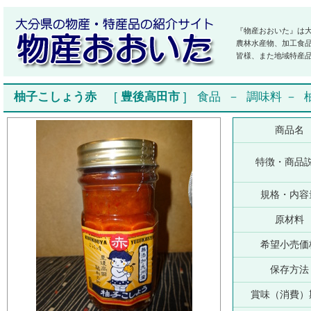
『物産おおいた』は
農林水産物、加工食
皆様、また地域特産
柚子こしょう赤
[
豊後高田市
]
食品
－
調味料
－
商品名
特徴・商品
規格・内容
原材料
希望小売価
保存方法
賞味（消費）