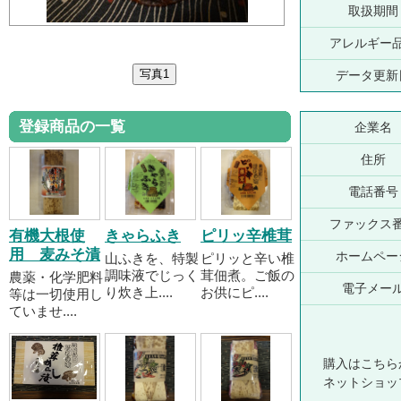
取扱期間
アレルギー
データ更新
登録商品の一覧
企業名
住所
電話番号
ファックス
有機大根使
きゃらふき
ピリッ辛椎茸
用 麦みそ漬
ホームペー
山ふきを、特製
ピリッと辛い椎
調味液でじっく
茸佃煮。ご飯の
農薬・化学肥料
電子メー
り炊き上....
お供にピ....
等は一切使用し
ていませ....
購入はこちら
ネットショッ