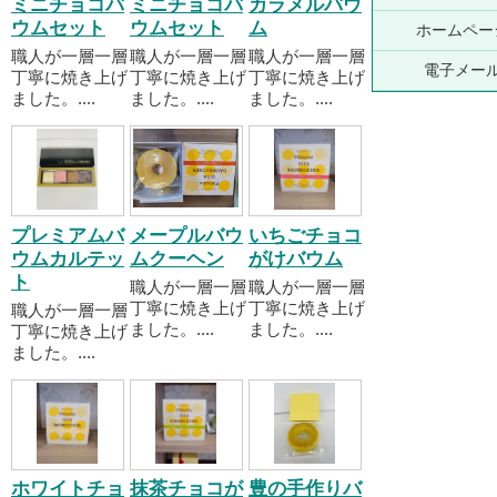
ミニチョコバ
ミニチョコバ
カラメルバウ
ウムセット
ウムセット
ム
ホームペー
職人が一層一層
職人が一層一層
職人が一層一層
電子メー
丁寧に焼き上げ
丁寧に焼き上げ
丁寧に焼き上げ
ました。....
ました。....
ました。....
プレミアムバ
メープルバウ
いちごチョコ
ウムカルテッ
ムクーヘン
がけバウム
ト
職人が一層一層
職人が一層一層
丁寧に焼き上げ
丁寧に焼き上げ
職人が一層一層
ました。....
ました。....
丁寧に焼き上げ
ました。....
ホワイトチョ
抹茶チョコが
豊の手作りバ