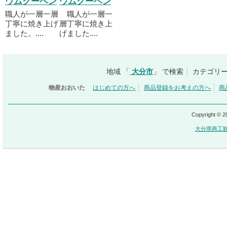
ウムクーヘン
ウムクーヘン
職人が一層一層
職人が一層一
丁寧に焼き上げ
層丁寧に焼き上
ました。....
げました....
地域 「
大分市
」 で検索
カテゴリー
物産おおいた
はじめての方へ
商品登録をお考えの方へ
商
Copyright © 
大分県商工