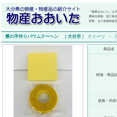
『物産おおいた』は
農林水産物、加工食
皆様、また地域特産
豊の手作りバウムクーヘン
[
大分市
]
スイーツ
－
商品名
特徴・商品
規格・内容