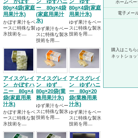
ン かぼす
ン ゆずハニ
ン ゆず
ホームペー
80g×4袋(家庭
ー 80g×4袋
80g×4袋(家庭
電子メー
用果汁氷)
(家庭用果汁
用果汁氷)
氷)
かぼす果汁をベ
ゆず果汁をベー
ースに特殊な製
スに特殊な製氷
ゆず果汁をベー
氷技術を....
技術を用....
スに特殊な製氷
技術を用....
購入はこちら
ネットショッ
アイスグレイ
アイスグレイ
アイスグレイ
ン かぼすハ
ン ゆず
ン ゆずハニ
ニー 80g×4
80g×20袋(業
ー 80g×20
袋(家庭用果
務用果汁氷)
袋(業務用果
汁氷)
汁氷)
ゆず果汁をベー
スに特殊な製氷
かぼす果汁をベ
ゆず果汁をベー
技術を用....
ースに特殊な製
スに特殊な製氷
氷技術を....
技術を用....