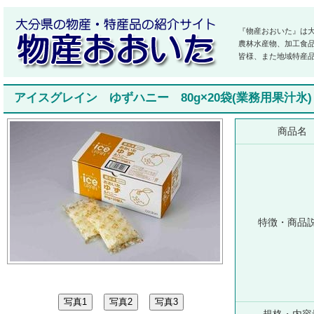
『物産おおいた』は
農林水産物、加工食
皆様、また地域特産
アイスグレイン ゆずハニー 80g×20袋(業務用果汁氷
商品名
特徴・商品