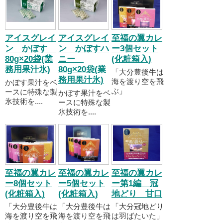
アイスグレイ
アイスグレイ
至福の翼カレ
ン かぼす
ン かぼすハ
ー3個セット
80g×20袋(業
ニー
(化粧箱入)
務用果汁氷)
80g×20袋(業
「大分豊後牛は
務用果汁氷)
海を渡り空を飛
かぼす果汁をベ
ぶ」
ースに特殊な製
かぼす果汁をベ
氷技術を....
ースに特殊な製
氷技術を....
至福の翼カレ
至福の翼カレ
至福の翼カレ
ー8個セット
ー5個セット
ー第1編 冠
(化粧箱入)
(化粧箱入)
地どり 甘口
「大分豊後牛は
「大分豊後牛は
「大分冠地どり
海を渡り空を飛
海を渡り空を飛
は羽ばたいた」