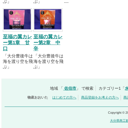
ぶ」
ぶ」
....
至福の翼カレ
至福の翼カレ
ー第1章 甘
ー第2章 中
口
辛
「大分豊後牛は
「大分豊後牛は
海を渡り空を飛
海を渡り空を飛
ぶ」
ぶ」
地域 「
佐伯市
」 で検索
カテゴリー1「
物産おおいた
はじめての方へ
商品登録をお考えの方へ
商
Copyright © 
大分県商工