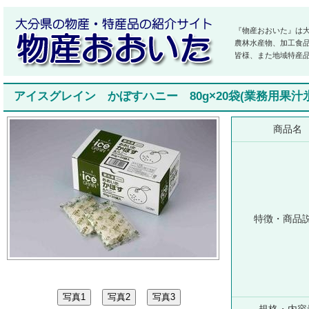
『物産おおいた』は
農林水産物、加工食
皆様、また地域特産
アイスグレイン かぼすハニー 80g×20袋(業務用果汁
商品名
特徴・商品