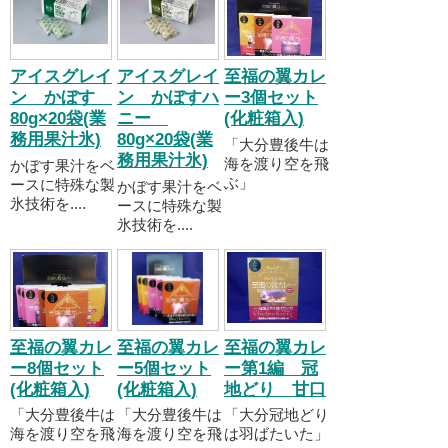
アイスグレイ
アイスグレイ
至福の翼カレ
ン かぼす
ン かぼすハ
ー3個セット
80g×20袋(業
ニー
(化粧箱入)
務用果汁氷)
80g×20袋(業
「大分豊後牛は
務用果汁氷)
海を渡り空を飛
かぼす果汁をベ
ぶ」
ースに特殊な製
かぼす果汁をベ
氷技術を....
ースに特殊な製
氷技術を....
至福の翼カレ
至福の翼カレ
至福の翼カレ
ー8個セット
ー5個セット
ー第1編 冠
(化粧箱入)
(化粧箱入)
地どり 甘口
「大分豊後牛は
「大分豊後牛は
「大分冠地どり
海を渡り空を飛
海を渡り空を飛
は羽ばたいた」