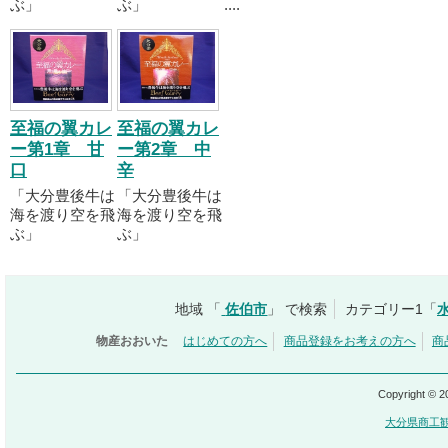
ぶ」
ぶ」
....
至福の翼カレ
至福の翼カレ
ー第1章 甘
ー第2章 中
口
辛
「大分豊後牛は
「大分豊後牛は
海を渡り空を飛
海を渡り空を飛
ぶ」
ぶ」
地域 「
佐伯市
」 で検索
カテゴリー1「
物産おおいた
はじめての方へ
商品登録をお考えの方へ
商
Copyright © 
大分県商工