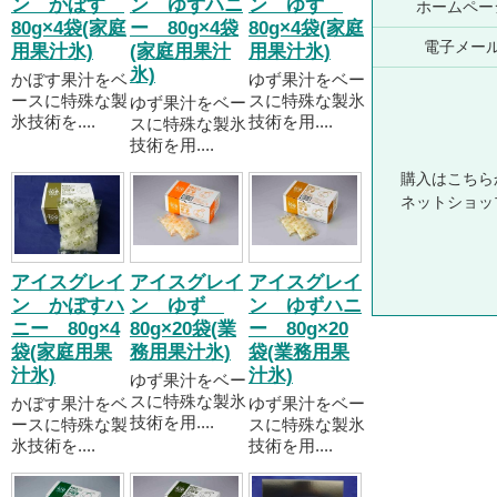
ン かぼす
ン ゆずハニ
ン ゆず
ホームペー
80g×4袋(家庭
ー 80g×4袋
80g×4袋(家庭
電子メー
用果汁氷)
(家庭用果汁
用果汁氷)
氷)
かぼす果汁をベ
ゆず果汁をベー
ースに特殊な製
スに特殊な製氷
ゆず果汁をベー
氷技術を....
技術を用....
スに特殊な製氷
技術を用....
購入はこちら
ネットショッ
アイスグレイ
アイスグレイ
アイスグレイ
ン かぼすハ
ン ゆず
ン ゆずハニ
ニー 80g×4
80g×20袋(業
ー 80g×20
袋(家庭用果
務用果汁氷)
袋(業務用果
汁氷)
汁氷)
ゆず果汁をベー
スに特殊な製氷
かぼす果汁をベ
ゆず果汁をベー
技術を用....
ースに特殊な製
スに特殊な製氷
氷技術を....
技術を用....