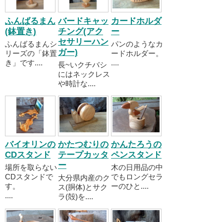
ふんばるまん
バードキャッ
カードホルダ
(鉢置き)
チング(アク
ー
セサリーハン
ふんばるまんシ
パンのようなカ
ガー)
リーズの「鉢置
ードホルダー。
き」です....
....
長~いクチバシ
にはネックレス
や時計な....
バイオリンの
かたつむりの
かんたろうの
CDスタンド
テープカッタ
ペンスタンド
ー
場所を取らない
木の日用品の中
CDスタンドで
でもロングセラ
大分県内産のク
す。
ーのひと....
ス(胴体)とサク
....
ラ(殻)を....