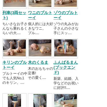
列車(3両セッ
ワニのプルト
ゾウのプルト
ト)
ーイ
ーイ
ちいさなお子さ
個人的には大好
ゾウの丸みがお
んなら乗れるく
きなワニ。
子さんの小さな
らいの大....
プル....
手にスッ....
キリンのプル
木のくるま
ふんばるまん
トーイ
(ブックエン
木のおもちゃの
ド)
定番!
プルトーイの中
その愛く....
でも人気No,1
新築、結婚、入
のキリン。....
学などのお祝い
に好評!!....