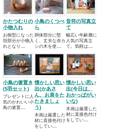
かたつむりの
小鳥のくつべ
音符の写真立
小物入れ
ら
て
お椀型になった
胴体部分に堅
幅広い年齢層に
殻部分が小物入
く、丈夫な赤カ
人気の写真立
れとなり....
シの木を使....
て。気軽は....
小鳥の箸置き
懐かしい思い
懐かしい思い
(5羽セット)
出(かあさ
出(今日は、
ん、お肩をた
おかっぱがい
プレゼントに人
たきましょ
いな)
気のかわいい小
う)
鳥の箸置....
木画は厳選した
材に直接色付け
木画は厳選した
をしてい....
材に直接色付け
をしてい....