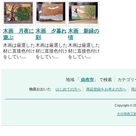
木画 月夜に
木画 夕暮れ
木画 新緑の
遊ぶ
刻
頃
木画は厳選した
木画は厳選した
木画は厳選した
材に直接色付け
材に直接色付け
材に直接色付け
をしてい....
をしてい....
をしてい....
地域 「
由布市
」 で検索
カテゴリ
物産おおいた
はじめての方へ
商品登録をお考えの方へ
商
Copyright © 
大分県商工