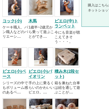
購入はこちら
ネットショッ
コック(小)
木馬
ピエロ(中)ト
ランペット
ケーキ職人、パ
1歳半~2歳児か
ン職人などのバ
ら乗って遊ぶこ
今にも音楽が聴
リエーシ....
とができ....
こえてきそ
う・・・。
ピエロ(小)ベ
ピエロ(小)バ
積み木(2段セ
ース
イオリン
ット)
シリーズの中で
手の上に乗るく
箱を兼ねた台車
もボリューム感
らいのかわいい
は紐を通して遊
のあるベ....
ピエロ。....
ぶことが....