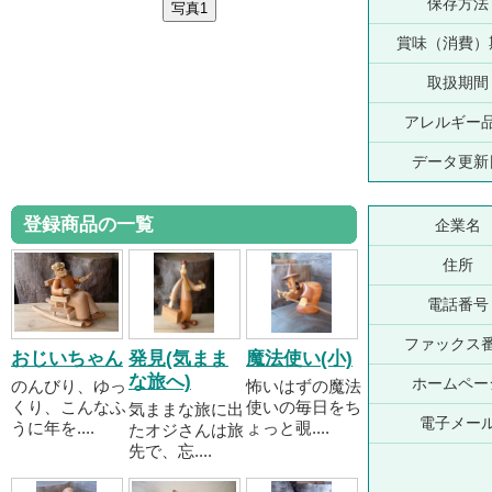
保存方法
賞味（消費）
取扱期間
アレルギー
データ更新
登録商品の一覧
企業名
住所
電話番号
ファックス
おじいちゃん
発見(気まま
魔法使い(小)
な旅へ)
ホームペー
のんびり、ゆっ
怖いはずの魔法
くり、こんなふ
使いの毎日をち
気ままな旅に出
電子メー
うに年を....
ょっと覗....
たオジさんは旅
先で、忘....