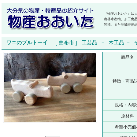
『物産おおいた』は
農林水産物、加工食
皆様、また地域特産
ワニのプルトーイ
[
由布市
]
工芸品
－
木工品
－
商品名
特徴・商品
規格・内容
原材料
希望小売価