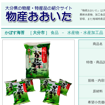
『物産おおいた』は
農林水産物、加工食
皆様、また地域特産
かぼす海苔
[
大分市
]
食品
－
水産物・水産加工品
商品名
特徴・商品
規格・内容
原材料
希望小売価