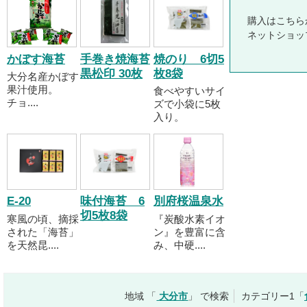
購入はこちら
ネットショッ
かぼす海苔
手巻き焼海苔
焼のり 6切5
黒松印 30枚
枚8袋
大分名産かぼす
果汁使用。
食べやすいサイ
チョ....
ズで小袋に5枚
入り。
E-20
味付海苔 6
別府桜温泉水
切5枚8袋
寒風の頃、摘採
『炭酸水素イオ
された「海苔」
ン』を豊富に含
を天然昆....
み、中硬....
地域 「
大分市
」 で検索
カテゴリー1「