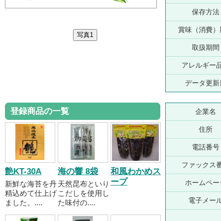
保存方法
賞味（消費）
取扱期間
アレルギー
データ更新
登録商品の一覧
企業名
住所
電話番号
ファックス
艶KT-30A
海の響 8袋
和風わかめス
ープ
ホームペー
新鮮な海苔を丹
天然昆布といり
精込めて仕上げ
こだしを使用し
電子メー
ました。....
た味付の....