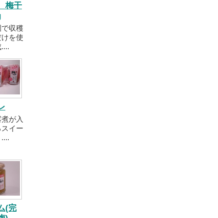
 梅干
g
園で収穫
だけを使
..
レ
露煮が入
るスイー
..
ム(完