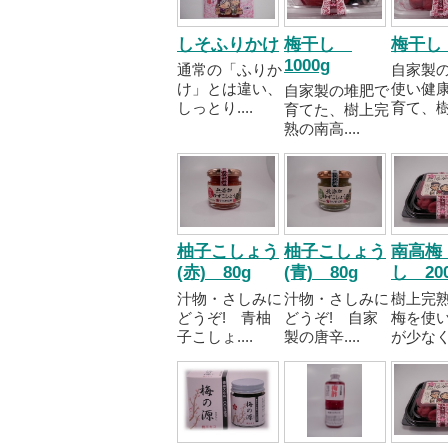
しそふりかけ
梅干し
梅干し 
1000g
通常の「ふりか
自家製
け」とは違い、
使い健
自家製の堆肥で
しっとり....
育て、樹..
育てた、樹上完
熟の南高....
柚子こしょう
柚子こしょう
南高梅
(赤) 80g
(青) 80g
し 20
汁物・さしみに
汁物・さしみに
樹上完
どうぞ! 青柚
どうぞ! 自家
梅を使
子こしょ....
製の唐辛....
が少なく..