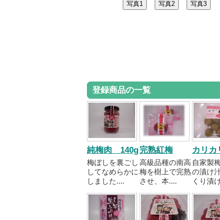
登録商品の一覧
純梅肉 140g
完熟紅梅
カリカ
梅ぼしを裏ごし
高級品種の南高
自家製
してなめらかに
梅を樹上で完熟
の漬け
しました....
させ、本....
くり漬け..