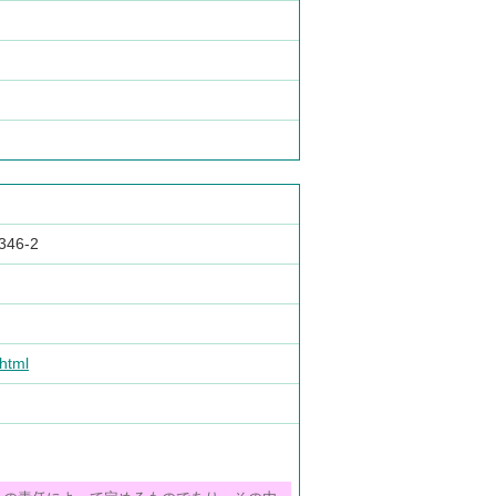
46-2
html