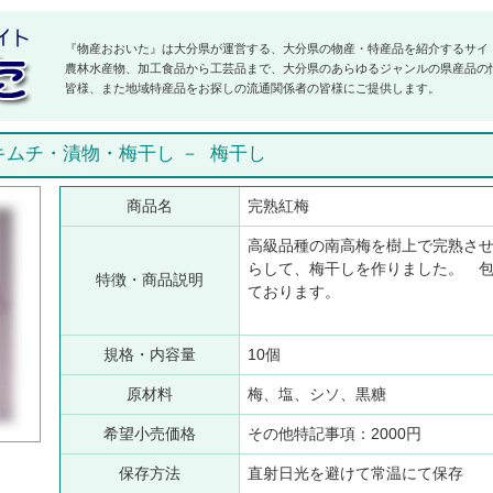
『物産おおいた』は大分県が運営する、大分県の物産・特産品を紹介するサイ
農林水産物、加工食品から工芸品まで、大分県のあらゆるジャンルの県産品の
皆様、また地域特産品をお探しの流通関係者の皆様にご提供します。
キムチ・漬物・梅干し
－
梅干し
商品名
完熟紅梅
高級品種の南高梅を樹上で完熟さ
らして、梅干しを作りました。 
特徴・商品説明
ております。
規格・内容量
10個
原材料
梅、塩、シソ、黒糖
希望小売価格
その他特記事項：2000円
保存方法
直射日光を避けて常温にて保存