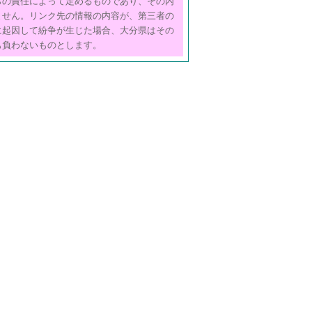
らの責任によって定めるものであり、その内
ません。リンク先の情報の内容が、第三者の
に起因して紛争が生じた場合、大分県はその
も負わないものとします。