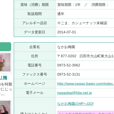
賞味（消費）期限
賞味期限：1年 ／ 消費期限：
取扱期間
通年
アレルギー品目
※ごま、カシューナッツ未確認
データ更新日
2014-07-01
企業名
ながお梅園
住所
〒877-0202 日田市大山町東大山13
電話番号
0973-52-3062
ファックス番号
0973-52-3131
リ梅
ホームページ
http://www.nagao-baien.com/index.
梅を特製
汁にじっ
電子メール
nagaobai@hita-net.jp
..
ながお梅園のHPへGO!