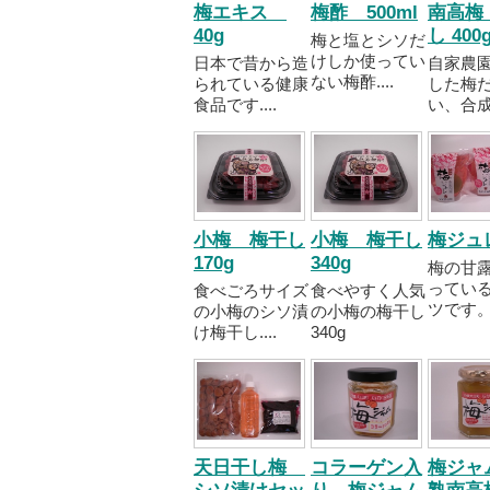
梅エキス
梅酢 500ml
南高梅
40g
し 400
梅と塩とシソだ
けしか使ってい
日本で昔から造
自家農
ない梅酢....
られている健康
した梅
食品です....
い、合成..
小梅 梅干し
小梅 梅干し
梅ジュ
170g
340g
梅の甘
ってい
食べごろサイズ
食べやすく人気
ツです。..
の小梅のシソ漬
の小梅の梅干し
け梅干し....
340g
天日干し梅
コラーゲン入
梅ジャ