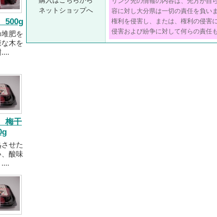
購入はこちらから
リンク先の情報の内容は、先方が自
ネットショップへ
容に対し大分県は一切の責任を負い
500g
権利を侵害し、または、権利の侵害
侵害および紛争に対して何らの責任
の堆肥を
康な木を
..
 梅干
0g
熟させた
い、酸味
..