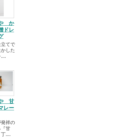
や か
噌ドレ
グ
仕立てで
生かした
..
や 甘
マレー
が発祥の
る『甘
....