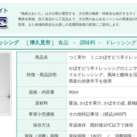
『物産おおいた』は大分県が運営する、大分県の物産・特産品を紹介するサイ
農林水産物、加工食品から工芸品まで、大分県のあらゆるジャンルの県産品の
皆様、また地域特産品をお探しの流通関係者の皆様にご提供します。
ッシング
[
津久見市
]
食品
－
調味料
－
ドレッシング
商品名
つく実や ミニかぼすピリ辛ドレ
かぼすピリ辛ドレッシングのミニ
特徴・商品説明
イルドレッシング。風味と酸味を
県産の赤唐辛子を使用
規格・内容量
90ml
原材料
醤油, かぼす果汁, かぼすの皮, 穀物
希望小売価格
その他特記事項：(税込)400円
保存方法
常温保存 開封後10℃以下で保存
賞味（消費）期限
賞味期限：180日 ／ 消費期限