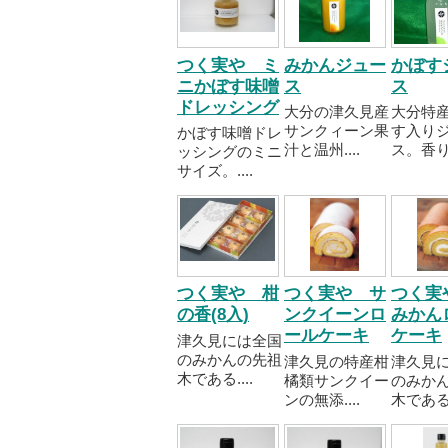
つく実や ミ
みかんジュー
かぼす
ニかぼす味噌
ス
ス
ドレッシング
大分の津久見産
大分特
サンクィーン果
す入り
かぼす味噌ドレ
汁と温州....
ス。香り爽
ッシングのミニ
サイズ。....
つく実や 柑
つく実や サ
つく実
の香(8入)
ンクイーンロ
みかん
ールケーキ
ケーキ
津久見には全国
のみかんの先祖
津久見の特産柑
津久見
木である....
橘類サンクイー
のみか
ンの無添....
木である..