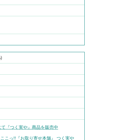
)
』にて『つく実や』商品を販売中
ここっ!!『お取り寄せ本舗』 つく実や