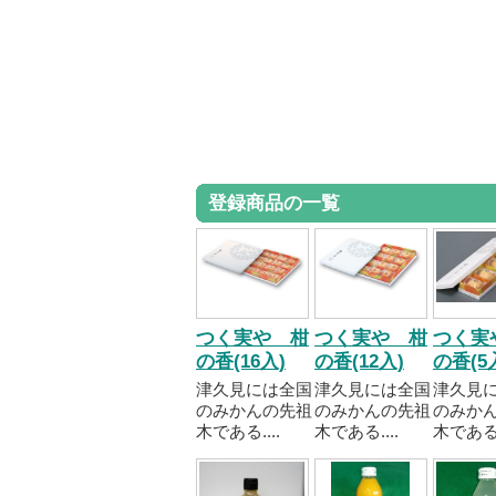
登録商品の一覧
つく実や 柑
つく実や 柑
つく実
の香(16入)
の香(12入)
の香(5
津久見には全国
津久見には全国
津久見
のみかんの先祖
のみかんの先祖
のみか
木である....
木である....
木である..