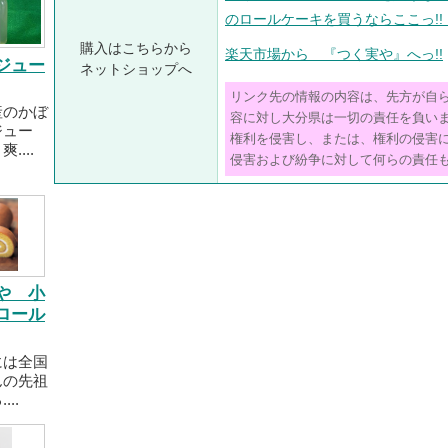
のロールケーキを買うならここっ!
購入はこちらから
楽天市場から 『つく実や』へっ!!
ジュー
ネットショップへ
リンク先の情報の内容は、先方が自
産のかぼ
容に対し大分県は一切の責任を負い
ジュー
権利を侵害し、または、権利の侵害
....
侵害および紛争に対して何らの責任
や 小
ロール
には全国
んの先祖
..