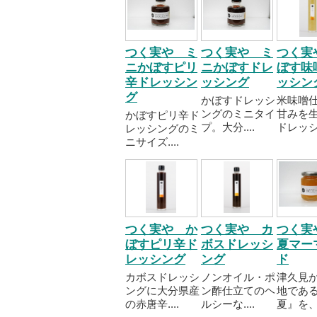
つく実や ミ
つく実や ミ
つく実
ニかぼすピリ
ニかぼすドレ
ぼす味
辛ドレッシン
ッシング
ッシン
グ
かぼすドレッシ
米味噌
ングのミニタイ
甘みを
かぼすピリ辛ド
プ。大分....
ドレッシ..
レッシングのミ
ニサイズ....
つく実や か
つく実や カ
つく実
ぼすピリ辛ド
ボスドレッシ
夏マー
レッシング
ング
ド
カボスドレッシ
ノンオイル・ポ
津久見
ングに大分県産
ン酢仕立てのヘ
地であ
の赤唐辛....
ルシーな....
夏』を、丁