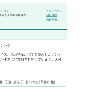
トです。
トップページ
情報を全国の消費者の
利用規約
免責事項
ッシング
サイズ。大分特産かぼすを使用したノンオ
活かす為に非加熱で処理しています。大分
酢, 玉葱, 唐辛子, 甘味料(甘草抽出物)
：