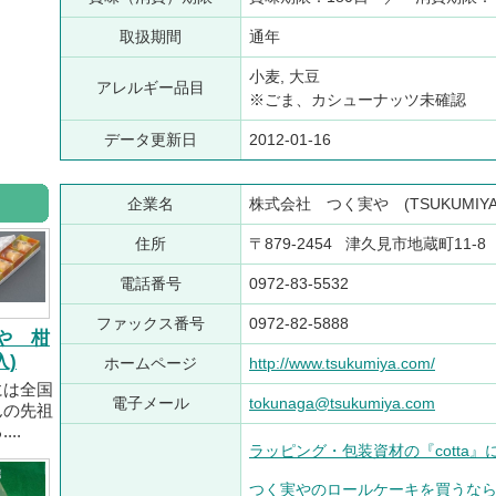
取扱期間
通年
小麦, 大豆
アレルギー品目
※ごま、カシューナッツ未確認
データ更新日
2012-01-16
企業名
株式会社 つく実や (TSUKUMIYA
住所
〒879-2454 津久見市地蔵町11-8
電話番号
0972-83-5532
ファックス番号
0972-82-5888
や 柑
入)
ホームページ
http://www.tsukumiya.com/
には全国
電子メール
tokunaga@tsukumiya.com
んの先祖
..
ラッピング・包装資材の『cotta
つく実やのロールケーキを買うなら