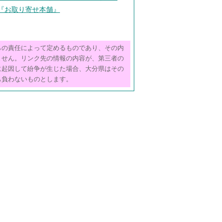
!『お取り寄せ本舗』
らの責任によって定めるものであり、その内
ません。リンク先の情報の内容が、第三者の
に起因して紛争が生じた場合、大分県はその
も負わないものとします。