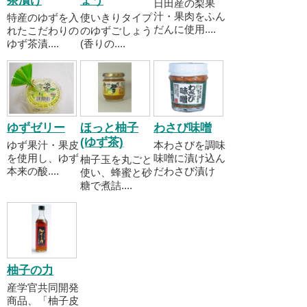
茶漬け
ょう
日田産の梨果
汁・果肉をふん
特産のゆずを入
使いきりタイプ
だんに使用....
れたこだわりの
のゆずごしょう
ゆず茶漬....
(香りの....
ゆずゼリー
ほっと柚子
わさび味噌
(ゆず茶)
ゆず果汁・果皮
本わさびを調味
を使用し、ゆず
味噌に漬け込ん
柚子玉を丸ごと
本来の酸....
だわさび漬け
使い、蜂蜜と砂
糖で煮詰....
柚子の力
産学官共同開発
商品、「柚子皮