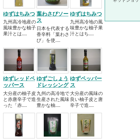
ネットショッ
ゆずはちみつ
葉わさびソー
ゆずはちみつ
ス
九州高冷地産の
九州高冷地の風
風味豊かな柚子
味豊かな柚子果
日本を代表する
果汁とは....
汁とはち....
香辛料「葉わさ
び」を使....
ゆずレッドペ
ゆずごしょう
ゆずペッパー
ッパース
ドレッシング
ス
大分産の柚子皮
九州の高冷地で
大分産の風味の
と赤唐辛子で造
生産された風味
良い柚子皮と唐
った「赤....
豊かな柚....
辛子で造....