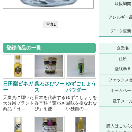
取扱期間
アレルギー
データ更新
登録商品の一覧
企業名
住所
電話番号
ファックス
日田梨ビネガ
葉わさびソー
ゆずごしょう
ー
ス
パウダー
ホームペー
天皇賞に輝いた
日本を代表する
ゆずごしょうを
電子メー
大分県ブランド
香辛料「葉わさ
風味を損なわな
商品「日....
び」を使....
い独自の....
購入はこちら