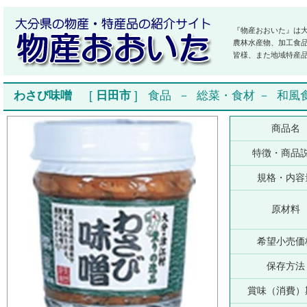
『物産おおいた』は
農林水産物、加工食
皆様、また地域特産
わさび味噌
[
日田市
]
食品
－
総菜・食材
－
和風
商品名
特徴・商品
規格・内容
原材料
希望小売価
保存方法
賞味（消費）