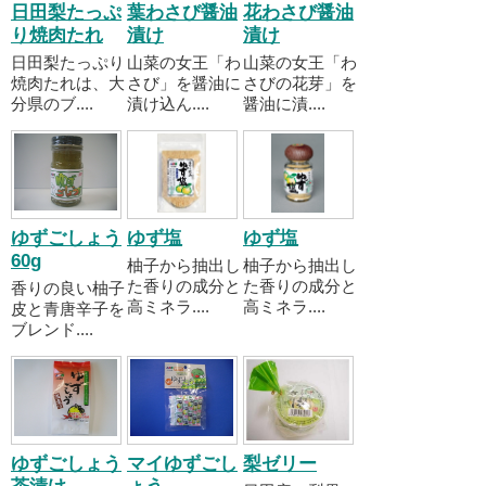
日田梨たっぷ
葉わさび醤油
花わさび醤油
り焼肉たれ
漬け
漬け
日田梨たっぷり
山菜の女王「わ
山菜の女王「わ
焼肉たれは、大
さび」を醤油に
さびの花芽」を
分県のブ....
漬け込ん....
醤油に漬....
ゆずごしょう
ゆず塩
ゆず塩
60g
柚子から抽出し
柚子から抽出し
た香りの成分と
た香りの成分と
香りの良い柚子
高ミネラ....
高ミネラ....
皮と青唐辛子を
ブレンド....
ゆずごしょう
マイゆずごし
梨ゼリー