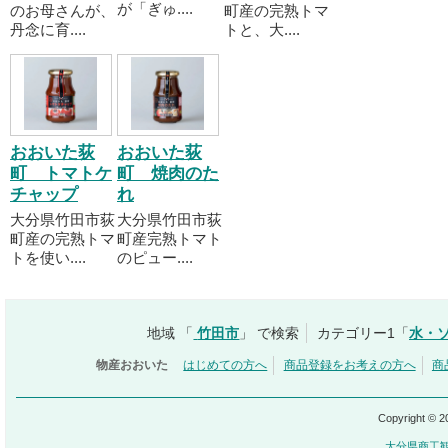
が「ぎゅ....
のお母さんが、
町産の完熟トマ
丹念に育....
トと、大....
おおいた荻
おおいた荻
町 トマトケ
町 焼肉のた
チャップ
れ
大分県竹田市荻
大分県竹田市荻
町産の完熟トマ
町産完熟トマト
トを使い....
のピュー....
地域 「
竹田市
」 で検索
カテゴリー1「
水・
物産おおいた
はじめての方へ
商品登録をお考えの方へ
商
Copyright © 
大分県商工