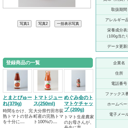
取扱期間
アレルギー
栄養成分表
（100g当た
データ更新
登録商品の一覧
企業名
住所
電話番号
ファックス
とまとぴゅー
トマトジュー
めぐみ会のト
れ(370g)
ス(250ml)
マトケチャッ
ホームペー
プ (200g)
時間をかけ、完
大分県竹田市荻
電子メー
熟トマトの甘み
町産の完熟トマ
トマト生産農家
を十分に....
ト100%の....
のお母さんが、
丹念に育....