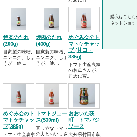
購入はこちら
ネットショッ
焼肉のたれ
焼肉のたれ
めぐみ会のト
(200g)
(400g)
マトケチャッ
プ (甘口・
自家製の味噌、
自家製の味噌、
385g)
ニンニク、しょ
ニンニク、しょ
うが、他....
うが、他....
トマト生産農家
のお母さんが、
丹念に育....
めぐみ会のト
トマトジュー
おおいた荻
マトケチャッ
ス(500ml)
町 トマバジ
プ(385g)
ソース
真っ赤なトマト
の力とおいしさ
トマト生産農家
大分県竹田市荻