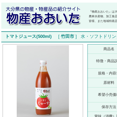
『物産おおいた』は
農林水産物、加工食
皆様、また地域特産
トマトジュース(500ml)
[
竹田市
]
水・ソフトドリン
商品名
特徴・商品
規格・内容
原材料
希望小売価
保存方法
賞味（消費）