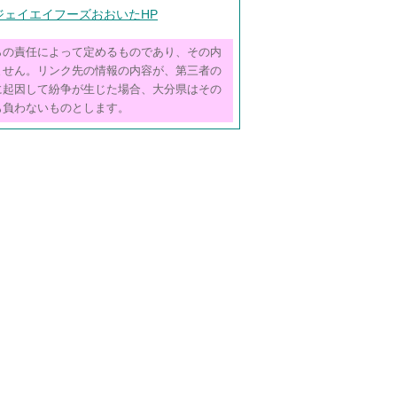
ジェイエイフーズおおいたHP
らの責任によって定めるものであり、その内
ません。リンク先の情報の内容が、第三者の
に起因して紛争が生じた場合、大分県はその
も負わないものとします。