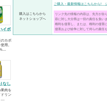
ご購入・最新情報はこちらから! 
購入はこちらから
リンク先の情報の内容は、先方が自
ネットショップへ
容に対し大分県は一切の責任を負い
権利を侵害し、または、権利の侵害
ハイボ
侵害および紛争に対して何らの責任
産のカボ
を使用。
...
りなし
の果肉を
てドリン
..