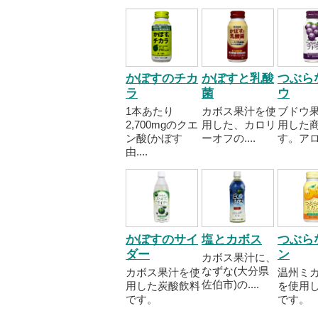
かぼすのチカ
かぼすと乳酸
つぶら
ラ
菌
ウ
1本あたり
カボス果汁を使
ブドウ
2,700mgのクエ
用した、カロリ
用した
ン酸(かぼす
ーオフの....
す。アロエ
由....
かぼすのサイ
塩とカボス
つぶら
ダー
ン
カボス果汁に、
なずな(大分県
カボス果汁を使
温州ミ
佐伯市)の....
用した炭酸飲料
を使用
です。
です。