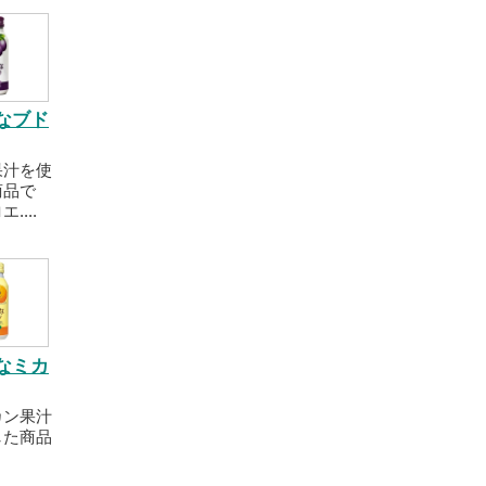
なブド
果汁を使
商品で
....
なミカ
カン果汁
した商品