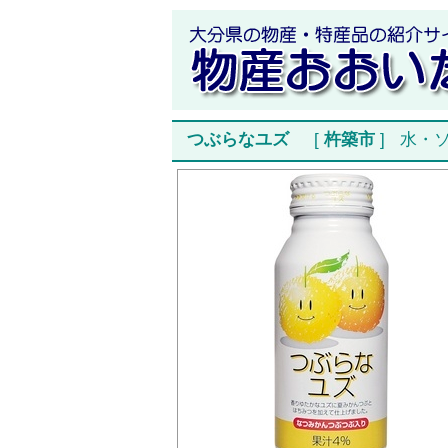
つぶらなユズ
[
杵築市
]
水・