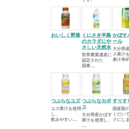
おいしく野菜
くにさき半島
かぼす
のカラダにや
ール
さしい天然水
大分県
ス果汁
世界農業遺産に
果汁率8%.
認定された
国東....
つぶらなユズ
つぶらなカボ
すりす
ス
ユズ果汁を使用
国産梨
し、
くだい
大分県産かぼす
飲みやすい....
クにしま..
果汁を使用し、
....