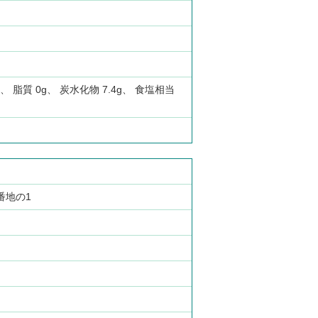
：
g、 脂質 0g、 炭水化物 7.4g、 食塩相当
た
3番地の1