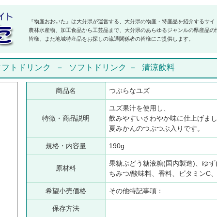
『物産おおいた』は大分県が運営する、大分県の物産・特産品を紹介するサイ
農林水産物、加工食品から工芸品まで、大分県のあらゆるジャンルの県産品の
皆様、また地域特産品をお探しの流通関係者の皆様にご提供します。
ソフトドリンク
－
ソフトドリンク
－
清涼飲料
商品名
つぶらなユズ
ユズ果汁を使用し、
特徴・商品説明
飲みやすいさわやか味に仕上げま
夏みかんのつぶつぶ入りです。
規格・内容量
190g
果糖ぶどう糖液糖(国内製造)、ゆず(
原材料
ちみつ/酸味料、香料、ビタミンC、
希望小売価格
その他特記事項：
保存方法