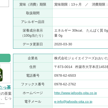
賞味（消費）期限
賞味期限：13ヶ月 ／ 消費期限
取扱期間
アレルギー品目
栄養成分表示
エネルギー 30kcal、 たんぱく質 0
（100g当たり）
量 0g
データ更新日
2020-03-30
企業名
株式会社ジェイエイフーズおおい
住所
〒873-0014 杵築市大字本庄145
電話番号
0978-62-6503
ファックス番号
0978-62-2762
たっ茶
ホームページ
http://www.jafoods-oita.co.jp
産の茶葉
し、じっ
電子メール
e-info@jafoods-oita.co.jp
..