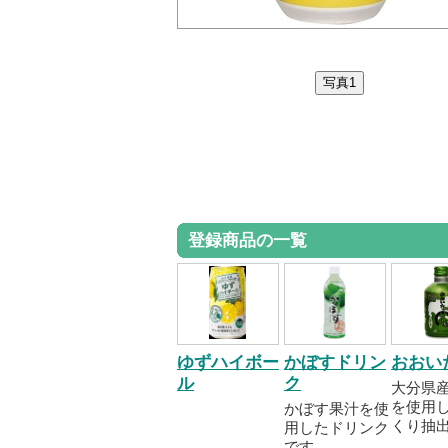
登録商品の一覧
ゆずハイボー
かぼすドリン
おおい
ル
ク
大分県
を使用
かぼす果汁を使
くり抽出..
用したドリンク
です。