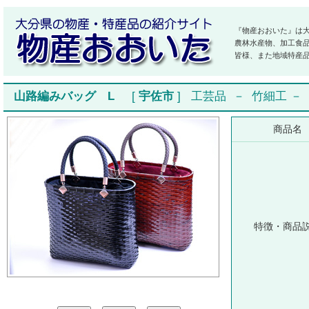
『物産おおいた』は
農林水産物、加工食
皆様、また地域特産
山路編みバッグ L
[
宇佐市
]
工芸品
－
竹細工
－
商品名
特徴・商品