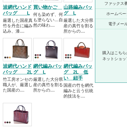
ファックス
波網代ハンド
買い物かご
山路編みバッ
バッグ L
グ L
ホームペー
何も染めず、何
も塗らない…自
厳選した国産真
厳選した大分県
電子メー
然の味わ....
竹を丹念に編み
産の真竹を割る
込み、漆....
所からの....
購入はこちら
ネットショッ
波網代ハンド
網代編みバッ
網代編みバッ
バッグ 2L
グ L
グ 2L 低
い 紐手
竹工房オンセの
厳選した大分県
職人が、厳選し
産の真竹を割る
国産の竹を網代
た国産の....
所からの....
編みと云う伝統
的技法を....