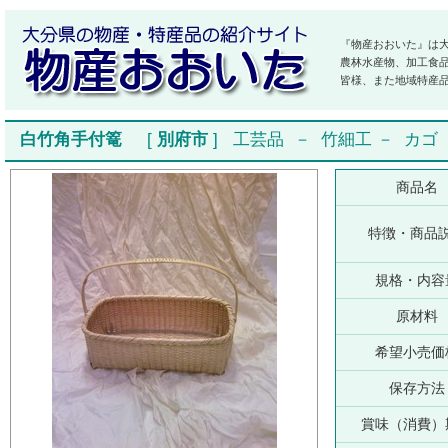
『物産おおいた』は
農林水産物、加工食
皆様、また地域特産
白竹角手付篭
[
別府市
]
工芸品
－
竹細工
－
カゴ
商品名
特徴・商品
規格・内容
原材料
希望小売価
保存方法
賞味（消費）