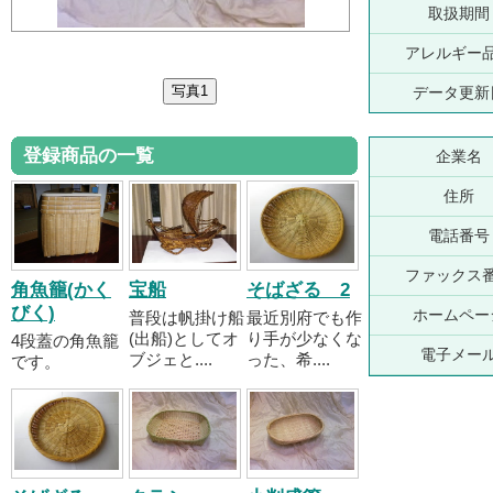
取扱期間
アレルギー
データ更新
登録商品の一覧
企業名
住所
電話番号
ファックス
角魚籠(かく
宝船
そばざる 2
びく)
ホームペー
普段は帆掛け船
最近別府でも作
(出船)としてオ
り手が少なくな
4段蓋の角魚籠
電子メー
ブジェと....
った、希....
です。