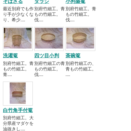
そばざる
タラシ
小判盛篭
最近別府でも作
別府竹細工。青
別府竹細工。青
り手が少なくな
もの竹細工。
もの竹細工。
り、希少....
伐....
伐....
洗濯篭
四ツ目小判
茶碗篭
別府竹細工。青
別府竹細工の青
別府竹細工の、
もの竹細工。
もの竹細工。
青もの竹細工。
青....
伐....
....
白竹角手付篭
別府竹細工。大
分県産マダケを
油抜きし....