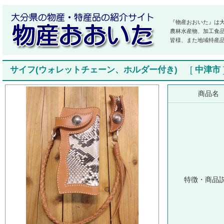
『物産おおいた』は
農林水産物、加工食
皆様、また地域特産
サイフ(ウォレットチェーン、ホルダー付き)
[
中津市
商品名
特徴・商品