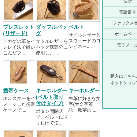
住所
電話番号
ファックス
ブレスレット
ダッフルバッ
ベルト
(リザード)
グ
ホームペー
サドルレザーと
スウェードのコ
トカゲの革をイ
サドルレザーを
電子メー
ンビネー....
ンレイ法で縫い
バッグ底部分に
こんだブ....
使用し、....
購入はこちら
ネットショッ
携帯ケース
キーホルダー
キーホルダー
(ベルト取り
ホルスターをイ
牛革に好きな文
付けタイプ)
メージした携帯
字(大文字英
ケースで....
語、数字の....
ボタン開閉式
で、ベルトに取
り付けて使....