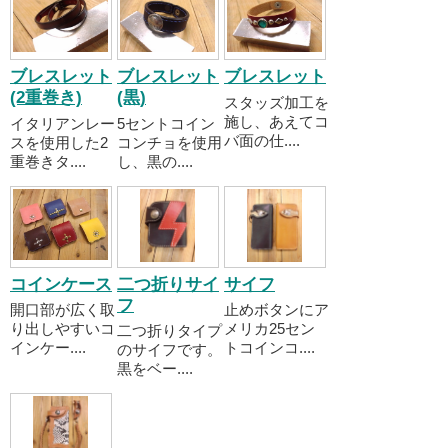
ブレスレット
ブレスレット
ブレスレット
(2重巻き)
(黒)
スタッズ加工を
施し、あえてコ
イタリアンレー
5セントコイン
バ面の仕....
スを使用した2
コンチョを使用
重巻きタ....
し、黒の....
コインケース
二つ折りサイ
サイフ
フ
開口部が広く取
止めボタンにア
り出しやすいコ
メリカ25セン
二つ折りタイプ
インケー....
トコインコ....
のサイフです。
黒をベー....