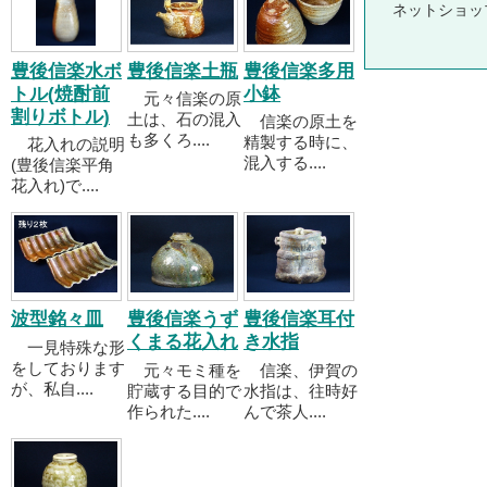
ネットショッ
豊後信楽水ボ
豊後信楽土瓶
豊後信楽多用
トル(焼酎前
小鉢
元々信楽の原
割りボトル)
土は、石の混入
信楽の原土を
も多くろ....
精製する時に、
花入れの説明
混入する....
(豊後信楽平角
花入れ)で....
波型銘々皿
豊後信楽うず
豊後信楽耳付
くまる花入れ
き水指
一見特殊な形
をしております
元々モミ種を
信楽、伊賀の
が、私自....
貯蔵する目的で
水指は、往時好
作られた....
んで茶人....