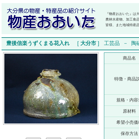
『物産おおいた』は
農林水産物、加工食
皆様、また地域特産
豊後信楽うずくまる花入れ
[
大分市
]
工芸品
－
陶
商品名
特徴・商品
規格・内容
原材料
希望小売価
保存方法