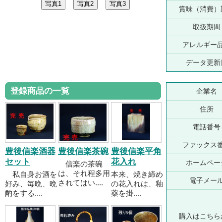
賞味（消費）
取扱期間
アレルギー
データ更新
登録商品の一覧
企業名
住所
電話番号
ファックス
豊後信楽酒器
豊後信楽茶碗
豊後信楽平角
セット
花入れ
ホームペー
信楽の茶碗
は、それ程多用
私自身お酒を
本来、焼き締め
電子メー
されてはい....
好み、毎晩、晩
の花入れは、釉
酌をする....
薬を掛....
購入はこちら