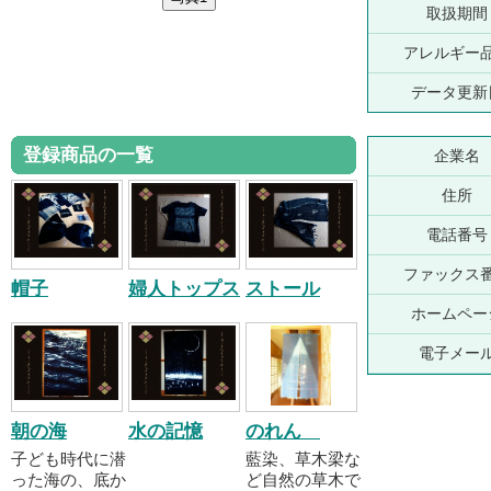
取扱期間
アレルギー
データ更新
登録商品の一覧
企業名
住所
電話番号
ファックス
帽子
婦人トップス
ストール
ホームペー
電子メー
朝の海
水の記憶
のれん
子ども時代に潜
藍染、草木梁な
った海の、底か
ど自然の草木で