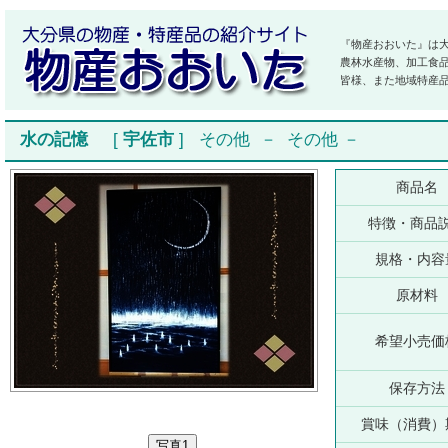
『物産おおいた』は
農林水産物、加工食
皆様、また地域特産
水の記憶
[
宇佐市
]
その他
－
その他
－
商品名
特徴・商品
規格・内容
原材料
希望小売価
保存方法
賞味（消費）