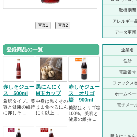
取扱期間
アレルギー
データ更新
登録商品の一覧
企業名
住所
電話番号
ファックス
赤しそジュー
黒にんにく
赤しそジュー
ス 500ml
M玉カップ
ス オリゴ
ホームペー
糖 900ml
希釈タイプ。美
中身は黒くその
電子メー
容と健康の維持
まま食べるにん
糖類はオリゴ糖
に赤しそ....
にく以上....
100%。美容と
健康の維持....
購入はこちら