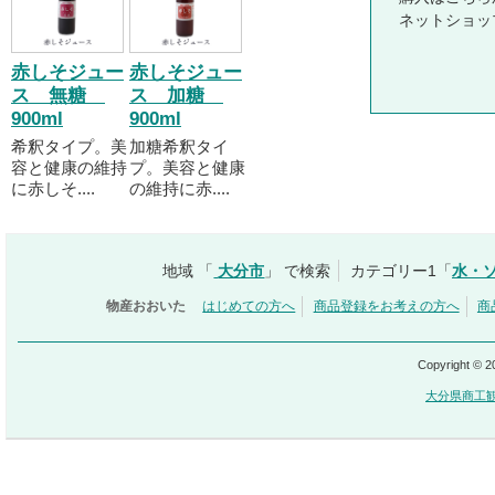
ネットショッ
赤しそジュー
赤しそジュー
ス 無糖
ス 加糖
900ml
900ml
希釈タイプ。美
加糖希釈タイ
容と健康の維持
プ。美容と健康
に赤しそ....
の維持に赤....
地域 「
大分市
」 で検索
カテゴリー1「
水・
物産おおいた
はじめての方へ
商品登録をお考えの方へ
商
Copyright © 
大分県商工