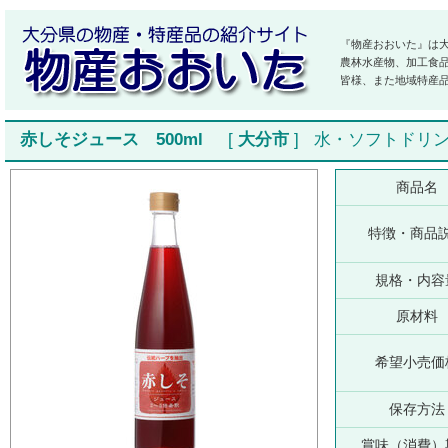
『物産おおいた』は
農林水産物、加工食
皆様、また地域特産
赤しそジュース 500ml
[
大分市
]
水・ソフトドリ
商品名
特徴・商品
規格・内容
原材料
希望小売価
保存方法
賞味（消費）