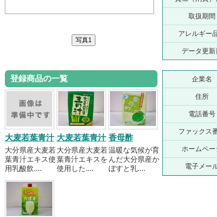
取扱期間
アレルギー
データ更新
登録商品の一覧
企業名
住所
電話番号
ファックス
大麦若葉青汁
大麦若葉青汁
香母酢
ホームペー
大分県産大麦若
大分県産大麦若
温暖な気候が育
葉青汁エキス使
葉青汁エキスを
んだ大分県産か
電子メー
用乳酸飲....
使用した....
ぼすと乳....