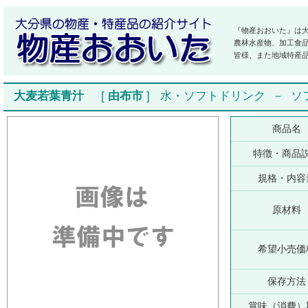
『物産おおいた』は
農林水産物、加工食
皆様、また地域特産
大麦若葉青汁
[
由布市
]
水・ソフトドリンク
－
ソ
商品名
特徴・商品
規格・内容
原材料
希望小売価
保存方法
賞味（消費）