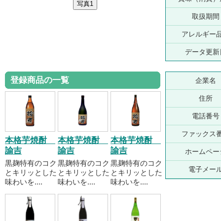
取扱期間
アレルギー
データ更新
登録商品の一覧
企業名
住所
電話番号
ファックス
本格芋焼酎
本格芋焼酎
本格芋焼酎
諭吉
諭吉
諭吉
ホームペー
黒麹特有のコク
黒麹特有のコク
黒麹特有のコク
電子メー
とキリッとした
とキリッとした
とキリッとした
味わいを....
味わいを....
味わいを....