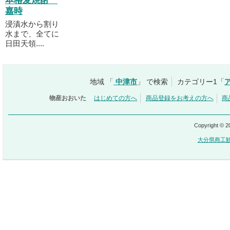
本格麦焼酎
嘉時
浸漬水から割り
水まで、全てに
日田天領....
地域 「
中津市
」 で検索
カテゴリー1「
物産おおいた
はじめての方へ
商品登録をお考えの方へ
商
Copyright © 
大分県商工