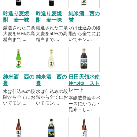
吟造り麦焼
吟造り麦焼
純米酒 西の
酎 麦一味
酎 麦一味
誉
厳選された二条
厳選された二条
水は仕込みの段
大麦を50%の高
大麦を50%の高
階から全てにお
精白まで....
精白まで....
いてモン....
純米酒 西の
純米酒 西の
日田天領水使
誉
誉
用つゆ スト
レート
水は仕込みの段
水は仕込みの段
階から全てにお
階から全てにお
本醸造醤油をベ
いてモン....
いてモン....
ースにかつお・
昆布・し....