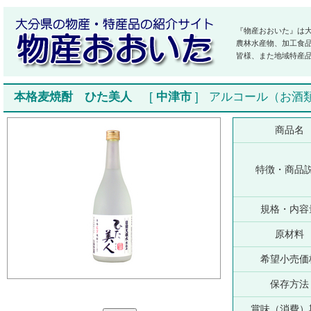
『物産おおいた』は
農林水産物、加工食
皆様、また地域特産
本格麦焼酎 ひた美人
[
中津市
]
アルコール（お酒
商品名
特徴・商品
規格・内容
原材料
希望小売価
保存方法
賞味（消費）