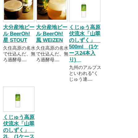
大分産地ビー
大分産地ビー
くじゅう高原
ル BeerOh!
ル BeerOh!
伏流水「山翠
星 STOUT
風 WEIZEN
のしずく」
500ml (1ケ
久住高原の名水
久住高原の名水
ース24本入
で仕込んだ、無
で仕込んだ、無
り)
ろ過酵母....
ろ過酵母....
九州のアルプス
といわれる“く
じゅう連....
くじゅう高原
伏流水「山翠
のしずく」
2L (1ケース