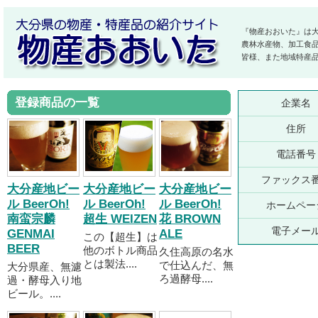
『物産おおいた』は
農林水産物、加工食
皆様、また地域特産
登録商品の一覧
企業名
住所
電話番号
ファックス
大分産地ビー
大分産地ビー
大分産地ビー
ル BeerOh!
ル BeerOh!
ル BeerOh!
ホームペー
南蛮宗麟
超生 WEIZEN
花 BROWN
電子メー
GENMAI
ALE
この【超生】は
BEER
他のボトル商品
久住高原の名水
とは製法....
で仕込んだ、無
大分県産、無濾
ろ過酵母....
過・酵母入り地
ビール。....