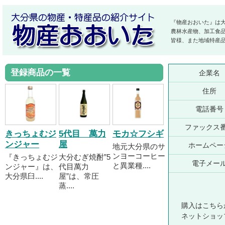
『物産おおいた』は
農林水産物、加工食
皆様、また地域特産
登録商品の一覧
企業名
住所
電話番号
ファックス
きっちょむジ
5代目 萬力
モカ☆フシギ
ンジャー
屋
ホームペー
地元大分県のサ
ンヨーコーヒー
『きっちょむジ
大分むぎ焼酎”5
電子メー
と異業種....
ンジャー』は、
代目萬力
大分県臼....
屋”は、常圧
蒸....
購入はこちら
ネットショッ