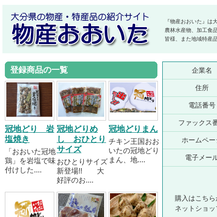
『物産おおいた』は
農林水産物、加工食
皆様、また地域特産
登録商品の一覧
企業名
住所
電話番号
ファックス
冠地どり 岩
冠地どりめ
冠地どりまん
塩焼き
し おひとり
ホームペー
チキン王国おお
サイズ
いたの冠地どり
「おおいた冠地
電子メー
まん、地....
鶏」を岩塩で味
おひとりサイズ
付けした....
新登場!! 大
好評のお....
購入はこちら
ネットショッ