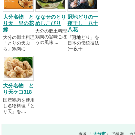
大分名物 と
ななせのとり
冠地どりの一
り天 里の花
めしこびり
夜干し 八十
嫁
八花
大分の郷土料理
鶏肉の旨味ごぼ
大分の郷土料理
「冠地どり」を
うの風味....
「とりの天ぷ
日本の伝統技法
ら」鶏肉に....
(一夜干....
大分名物 と
り天ケコ318
国産鶏肉を使用
し名物料理「と
り天」を....
地域 「
大分市
」 で検索
カ