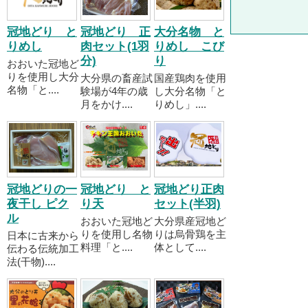
冠地どり と
冠地どり 正
大分名物 と
りめし
肉セット(1羽
りめし こび
分)
り
おおいた冠地ど
りを使用し大分
大分県の畜産試
国産鶏肉を使用
名物「と....
験場が4年の歳
し大分名物「と
月をかけ....
りめし」....
冠地どりの一
冠地どり と
冠地どり正肉
夜干し ピク
り天
セット(半羽)
ル
おおいた冠地ど
大分県産冠地ど
りを使用し名物
りは烏骨鶏を主
日本に古来から
料理「と....
体として....
伝わる伝統加工
法(干物)....